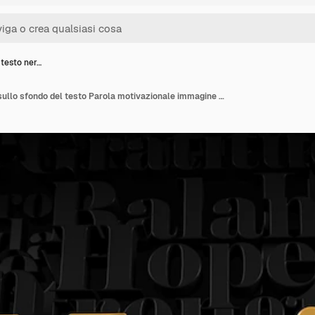
 testo ner…
Motivo oro testo nero sullo sfondo del testo Parola motivazionale immagine di rendering 3D