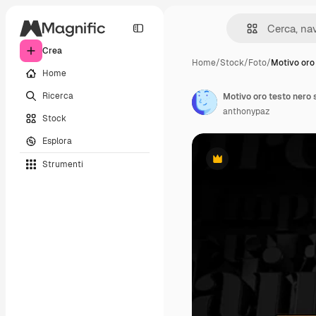
Crea
Home
/
Stock
/
Foto
/
Motivo oro
Home
Ricerca
anthonypaz
Stock
Esplora
Strumenti
Premium