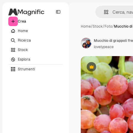
Crea
Home
/
Stock
/
Foto
/
Mucchio di 
Home
Ricerca
Mucchio di grappoli fre
lovelypeace
Stock
Esplora
Strumenti
Premium