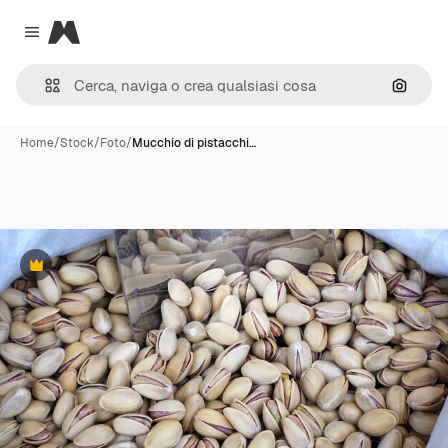
Magnific
Close menu
Cerca 
Home
/
Stock
/
Foto
/
Mucchio di pistacchi…
Premium