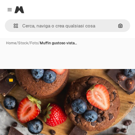
Magnific
Close menu
Cerca 
Home
/
Stock
/
Foto
/
Muffin gustoso vista…
Premium