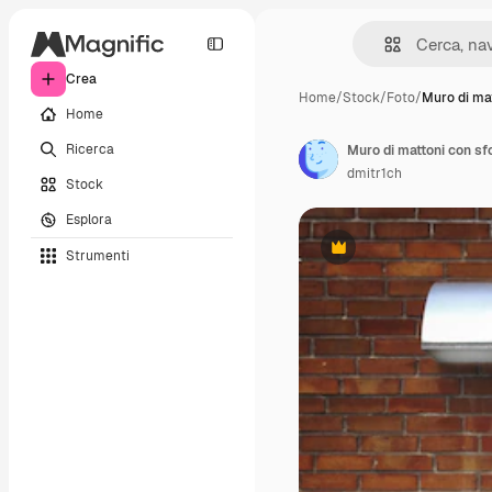
Crea
Home
/
Stock
/
Foto
/
Muro di ma
Home
Ricerca
Muro di mattoni con sfo
dmitr1ch
Stock
Esplora
Strumenti
Premium