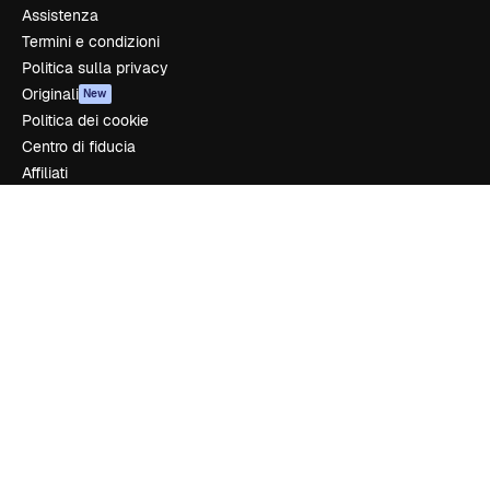
Assistenza
Termini e condizioni
Politica sulla privacy
Originali
New
Politica dei cookie
Centro di fiducia
Affiliati
Aziende
Azienda
Prezzi
Chi siamo
Recensioni
Lavora con noi
Cerca tendenze
Blog
Eventi
Slidesgo