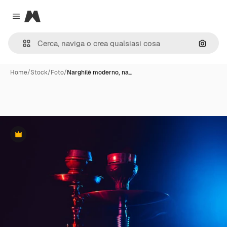
Magnific
Close menu
Cerca 
Home
/
Stock
/
Foto
/
Narghilè moderno, na…
Premium