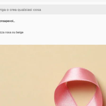
consapevol…
zza rosa su beige