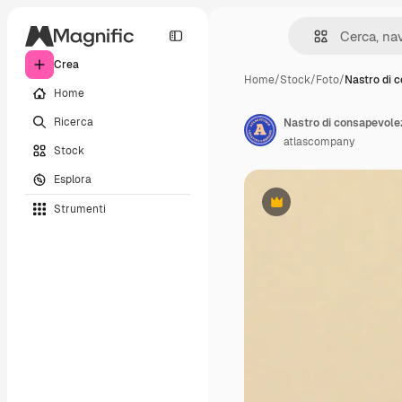
Crea
Home
/
Stock
/
Foto
/
Nastro di 
Home
Ricerca
Nastro di consapevole
atlascompany
Stock
Esplora
Strumenti
Premium