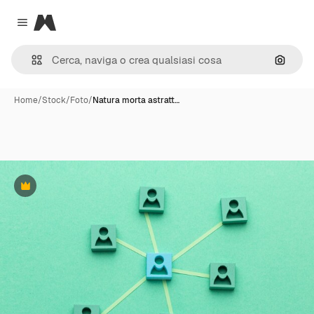
Magnific
Close menu
Cerca 
Home
/
Stock
/
Foto
/
Natura morta astratt…
Premium