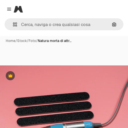
Magnific
Close menu
Cerca 
Home
/
Stock
/
Foto
/
Natura morta di attr…
Premium