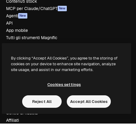
Contenuti stock
MCP per Claude/ChatGPT
New
Agenti
New
API
App mobile
Tutti gli strumenti Magnific
Inizia
By clicking “Accept All Cookies”, you agree to the storing of
Academy
cookies on your device to enhance site navigation, analyze
Documentazione
site usage, and assist in our marketing efforts.
Assistenza
Termini e condizioni
Cookies settings
Politica sulla privacy
Originali
New
Reject All
Accept All Cookies
Politica dei cookie
Centro di fiducia
Affiliati
Aziende