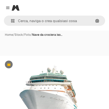
Magnific
Close menu
Cerca 
Home
/
Stock
/
Foto
/
Nave da crociera iso…
Premium