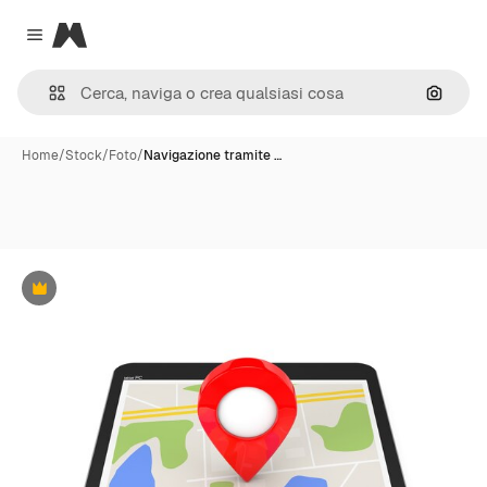
Magnific
Close menu
Cerca 
Home
/
Stock
/
Foto
/
Navigazione tramite …
Premium