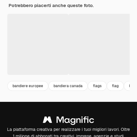
Potrebbero piacerti anche queste foto.
bandiere europee
bandiera canada
flags
flag
band
La piattaforma creativa per realizzare i tuoi migliori lavori. Oltre
1 milione di abbonati tra creativi, imprese, agenzie e studi.