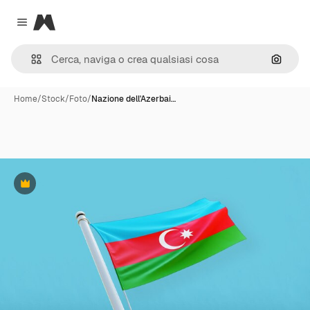
Magnific
Close menu
Cerca 
Home
/
Stock
/
Foto
/
Nazione dell'Azerbai…
Premium