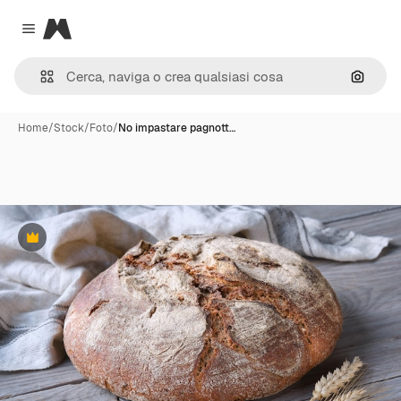
Magnific
Close menu
Cerca 
Home
/
Stock
/
Foto
/
No impastare pagnott…
Premium