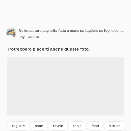
No impastare pagnotta fatta a mano su tagliere su legno con asciugamano di lino orecchie di farro Tedesco Bauernbrot significa pane contadino rustico in inglese Pane integrale di segale cotto in padella di ceramica a casa
anyaivanova
Potrebbero piacerti anche queste foto.
tagliere
pane
tavolo
table
food
rustico