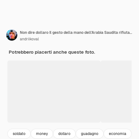
Non dire dollaro Il gesto della mano dell'Arabia Saudita rifiuta i dollari Un braccio tiene 100 dollari
andriikoval
Potrebbero piacerti anche queste foto.
soldato
money
dollaro
guadagno
economia
b