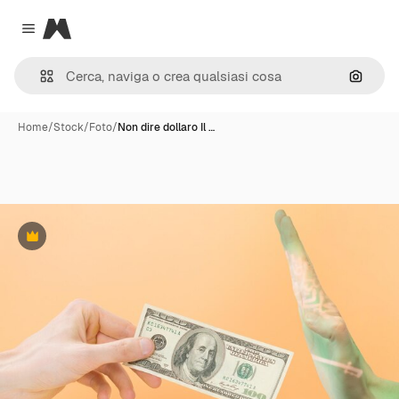
Magnific
Close menu
Cerca 
Home
/
Stock
/
Foto
/
Non dire dollaro Il …
Premium