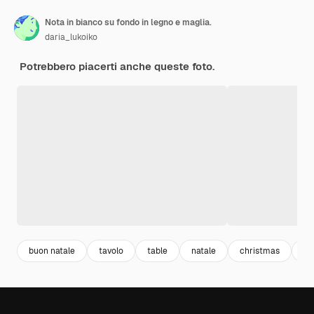
Nota in bianco su fondo in legno e maglia.
daria_lukoiko
Potrebbero piacerti anche queste foto.
buon natale
tavolo
table
natale
christmas
di