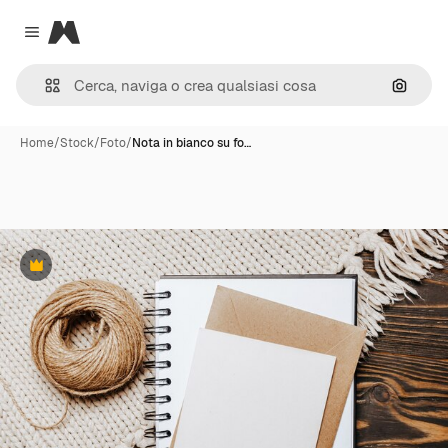
Magnific
Close menu
Cerca 
Home
/
Stock
/
Foto
/
Nota in bianco su fo…
Premium