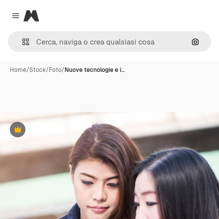
Magnific
Close menu
Cerca 
Home
/
Stock
/
Foto
/
Nuove tecnologie e i…
Premium