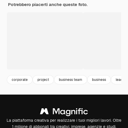
Potrebbero piacerti anche queste foto.
corporate
project
business team
business
leaders
La piattaforma creativa per realizzare i tuoi migliori lavori. Oltre
1 milione di abbonati tra creativi, imprese, agenzie e studi.