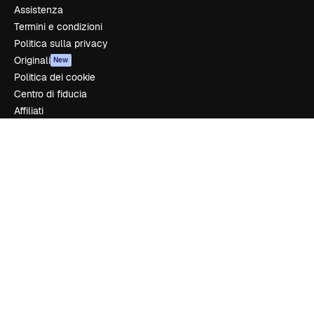
Assistenza
Termini e condizioni
Politica sulla privacy
Originali
New
Politica dei cookie
Centro di fiducia
Affiliati
Aziende
Azienda
Prezzi
Chi siamo
Recensioni
Lavora con noi
Cerca tendenze
Blog
Eventi
Slidesgo