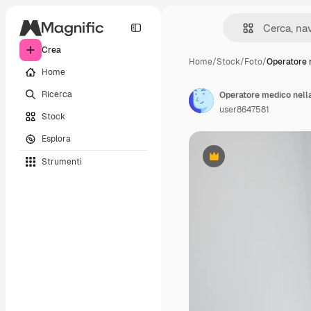
Crea
Home
/
Stock
/
Foto
/
Operatore 
Home
Ricerca
Operatore medico nella
user8647581
Stock
Esplora
Strumenti
Premium