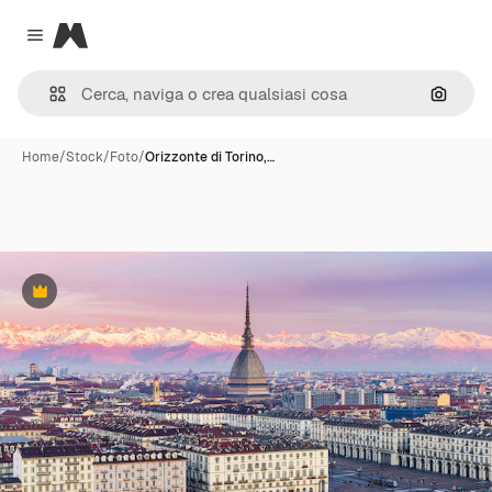
Magnific
Close menu
Cerca 
Home
/
Stock
/
Foto
/
Orizzonte di Torino,…
Premium