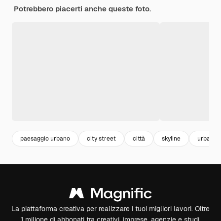
Potrebbero piacerti anche queste foto.
paesaggio urbano
city street
città
skyline
urban
La piattaforma creativa per realizzare i tuoi migliori lavori. Oltre
1 milione di abbonati tra creativi, imprese, agenzie e studi.