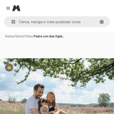
Magnific
Close menu
Cerca 
Home
/
Stock
/
Foto
/
Padre con due figlie…
Premium