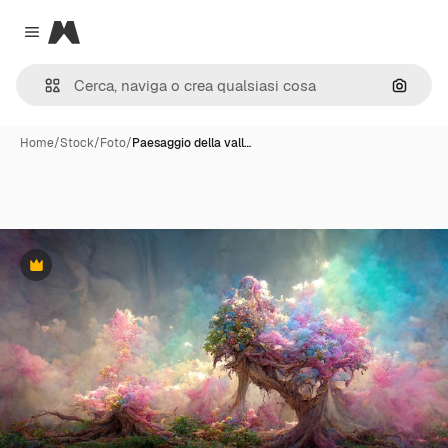
Magnific
Close menu
Cerca 
Home
/
Stock
/
Foto
/
Paesaggio della vall…
Premium