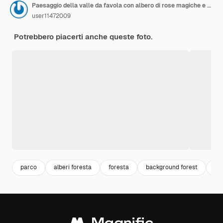
Paesaggio della valle da favola con albero di rose magiche e nebbia lilla
user11472009
Potrebbero piacerti anche queste foto.
parco
alberi foresta
foresta
background forest
na