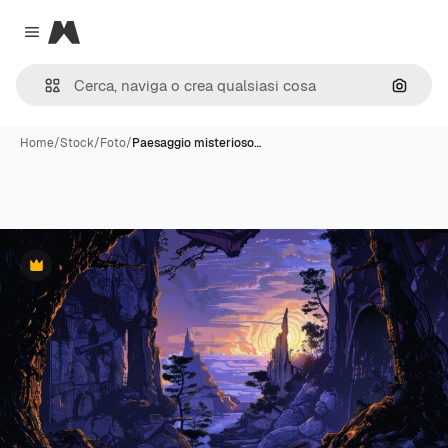
Magnific
Close menu
Cerca 
Home
/
Stock
/
Foto
/
Paesaggio misterioso…
Premium