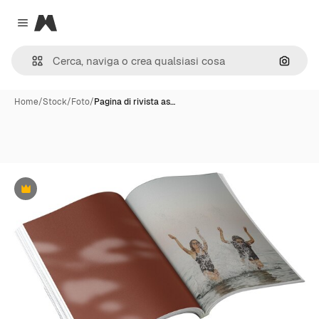
Magnific
Close menu
Cerca 
Home
/
Stock
/
Foto
/
Pagina di rivista as…
Premium