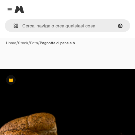
Magnific
Close menu
Cerca 
Home
/
Stock
/
Foto
/
Pagnotta di pane a b…
Premium