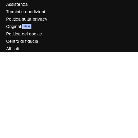
Assistenza
Termini e condizioni
Politica sulla privacy
Originali
New
Politica dei cookie
Centro di fiducia
Affiliati
Aziende
Azienda
Prezzi
Chi siamo
Recensioni
Lavora con noi
Cerca tendenze
Blog
Eventi
Slidesgo