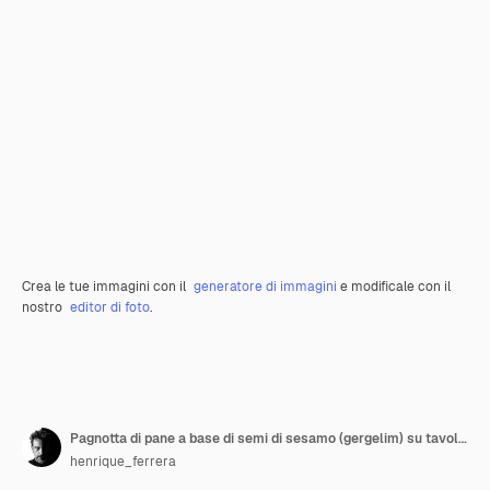
Crea le tue immagini con il
generatore di immagini
e modificale con il
nostro
editor di foto
.
Pagnotta di pane a base di semi di sesamo (gergelim) su tavola di legno rustico con altri pani e ingredienti in background.
henrique_ferrera