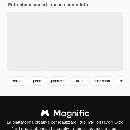
Potrebbero piacerti anche queste foto.
cereali
pane
panificio
farina
cibo sano
bague
La piattaforma creativa per realizzare i tuoi migliori lavori. Oltre
1 milione di abbonati tra creativi, imprese, agenzie e studi.