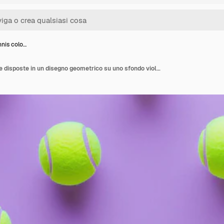
nnis colo…
Palle da tennis colorate disposte in un disegno geometrico su uno sfondo viola vibrante con palle verdi al centro