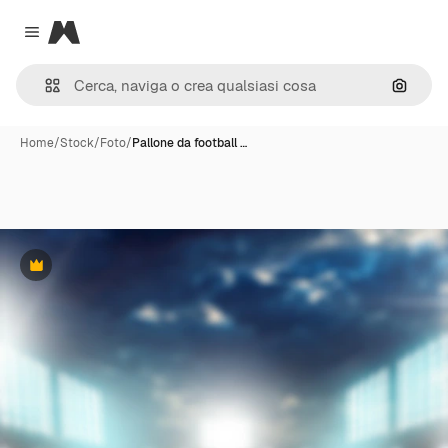
Magnific
Close menu
Cerca 
Home
/
Stock
/
Foto
/
Pallone da football …
Premium