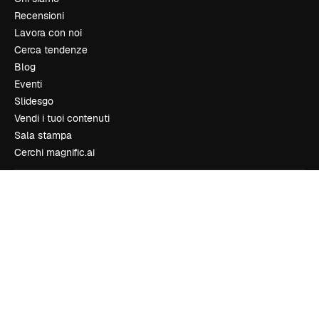
Recensioni
Lavora con noi
Cerca tendenze
Blog
Eventi
Slidesgo
Vendi i tuoi contenuti
Sala stampa
Cerchi magnific.ai
Contattaci
Assistenza clienti
Instagram
YouTube
LinkedIn
TikTok
Discord
X