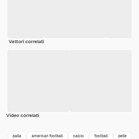
Vettori correlati
Video correlati
Premium
Premium
Premium
Premium
palla
american football
calcio
football
pelle