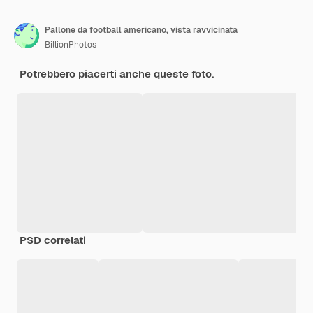
Pallone da football americano, vista ravvicinata
BillionPhotos
Potrebbero piacerti anche queste foto.
PSD correlati