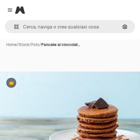
Magnific
Close menu
Cerca 
Home
/
Stock
/
Foto
/
Pancake al cioccolat…
Premium