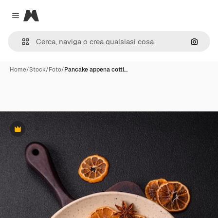
Magnific
Close menu
Cerca 
Home
/
Stock
/
Foto
/
Pancake appena cotti…
Premium