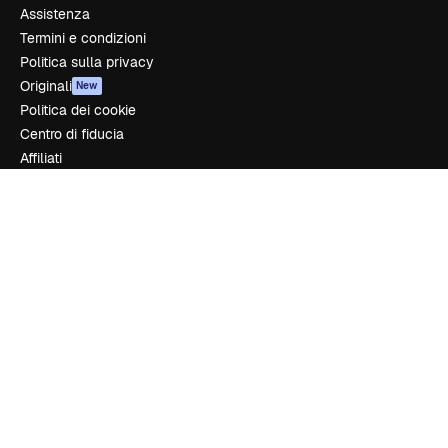
Assistenza
Termini e condizioni
Politica sulla privacy
Originali
New
Politica dei cookie
Centro di fiducia
Affiliati
Aziende
Azienda
Prezzi
Chi siamo
Recensioni
Lavora con noi
Cerca tendenze
Blog
Eventi
Slidesgo