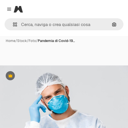
Magnific
Close menu
Cerca 
Home
/
Stock
/
Foto
/
Pandemia di Covid-19…
Premium