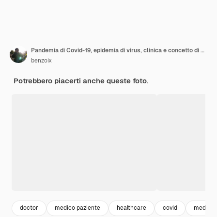
Pandemia di Covid-19, epidemia di virus, clinica e concetto di operatori sanitari. Giovane medico premuroso in dispositivi di protezione individuale, respiratore e guanti, testa inclinata, pensiero serio.
benzoix
Potrebbero piacerti anche queste foto.
doctor
medico paziente
healthcare
covid
medicin