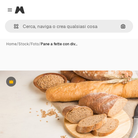
Magnific
Close menu
Cerca 
Home
/
Stock
/
Foto
/
Pane a fette con div…
Premium