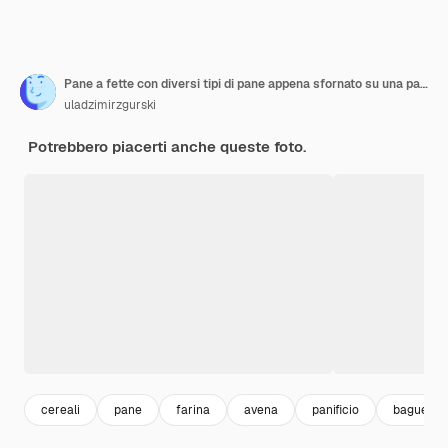
Pane a fette con diversi tipi di pane appena sfornato su una parete di legno bianca. Vista laterale, copia spazio.
uladzimirzgurski
Potrebbero piacerti anche queste foto.
cereali
pane
farina
avena
panificio
baguette