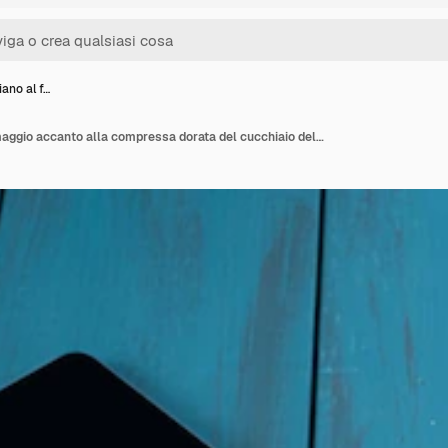
iano al f…
Pane brasiliano al formaggio accanto alla compressa dorata del cucchiaio della tazza di caffè e ai flowersvertical