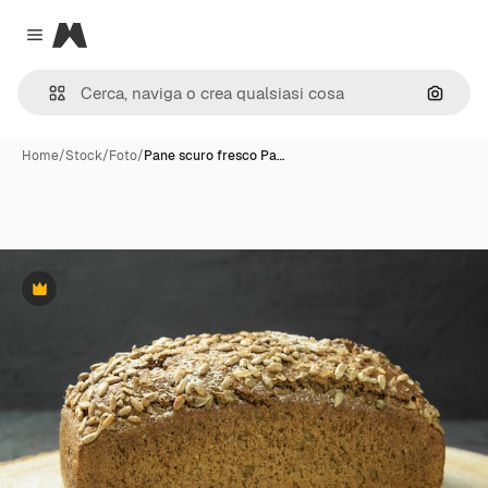
Magnific
Close menu
Cerca 
Home
/
Stock
/
Foto
/
Pane scuro fresco Pa…
Premium