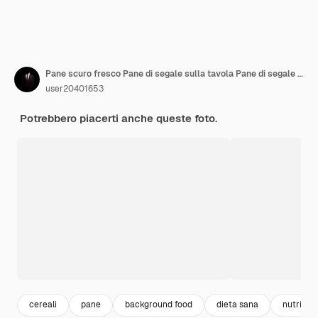
Pane scuro fresco Pane di segale sulla tavola Pane di segale integrale con semi Spazio di copia per un'alimentazione sana
user20401653
Potrebbero piacerti anche queste foto.
cereali
pane
background food
dieta sana
nutrizion