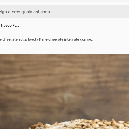
 fresco Pa…
Pane scuro fresco Pane di segale sulla tavola Pane di segale integrale con semi Spazio di copia per un'alimentazione sana