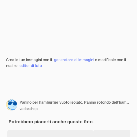
Crea le tue immagini con il
generatore di immagini
e modificale con il
nostro
editor di foto
.
Panino per hamburger vuoto isolato. Panino rotondo dell'hamburger classico dell'alimento americano con sesamo isolato a fondo bianco. Panino per hamburger senza ingredienti. Strati tostati arrostiti del panino dell'hamburger che volano al bianco.
vadarshop
Potrebbero piacerti anche queste foto.