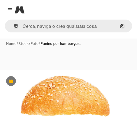
Magnific
Close menu
Cerca 
Home
/
Stock
/
Foto
/
Panino per hamburger…
Premium