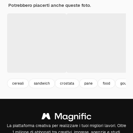
Potrebbero piacerti anche queste foto.
cereali
sandwich
crostata
pane
food
gourme
La piattaforma creativa per realizzare i tuoi migliori lavori. Oltre
1 milione di abbonati tra creativi, imprese, agenzie e studi.