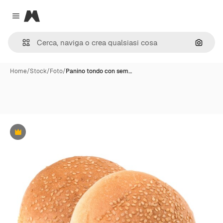
Magnific
Close menu
Cerca 
Home
/
Stock
/
Foto
/
Panino tondo con sem…
Premium