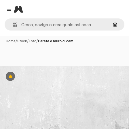
Magnific
Close menu
Cerca 
Home
/
Stock
/
Foto
/
Parete e muro di cem…
Premium