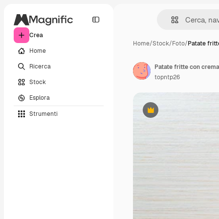
Crea
Home
/
Stock
/
Foto
/
Patate frit
Home
Ricerca
Patate fritte con crem
topntp26
Stock
Esplora
Strumenti
Premium