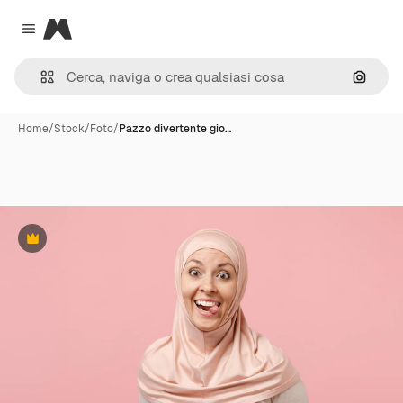
Magnific
Close menu
Cerca 
Home
/
Stock
/
Foto
/
Pazzo divertente gio…
Premium