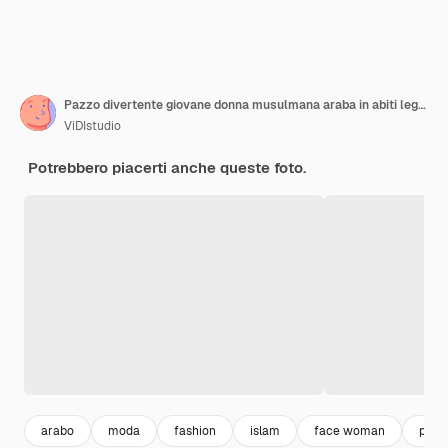
Pazzo divertente giovane donna musulmana araba in abiti leggeri hijab in posa isolata su sfondo rosa parete ritratto in studio. Concetto di stile di vita dell'Islam religioso della gente. Mock up spazio di copia. Mostrando la lingua.
ViDIstudio
Potrebbero piacerti anche queste foto.
arabo
moda
fashion
islam
face woman
portr