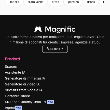
macro
prato verde
prato
giardino
grass
natu
La piattaforma creativa per realizzare i tuoi migliori lavori. Oltre
1 milione di abbonati tra creativi, imprese, agenzie e studi.
Italiano
Prodotti
Spaces
Assistente IA
Generatore di immagini IA
Generatore di video IA
Sintetizzatore vocale IA
Contenuti stock
MCP per Claude/ChatGPT
New
Agenti
New