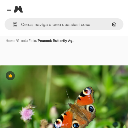
Magnific
Close menu
Cerca 
Home
/
Stock
/
Foto
/
Peacock Butterfly Ag…
Premium