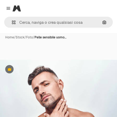
Magnific
Close menu
Cerca 
Home
/
Stock
/
Foto
/
Pelle sensibile uomo…
Premium