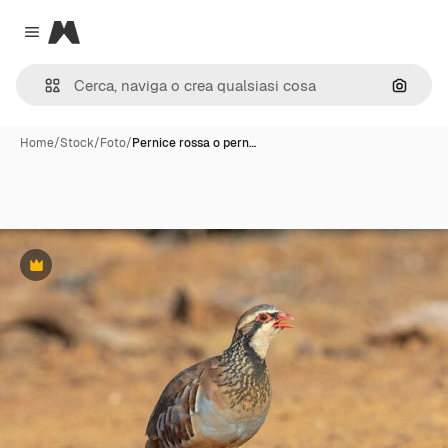
Magnific
Close menu
Cerca 
Home
/
Stock
/
Foto
/
Pernice rossa o pern…
Premium