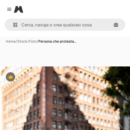
Magnific
Close menu
Cerca 
Home
/
Stock
/
Foto
/
Persona che protesta…
Premium