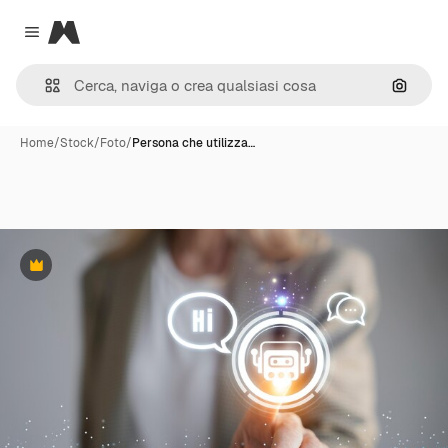
Magnific
Close menu
Cerca 
Home
/
Stock
/
Foto
/
Persona che utilizza…
Premium