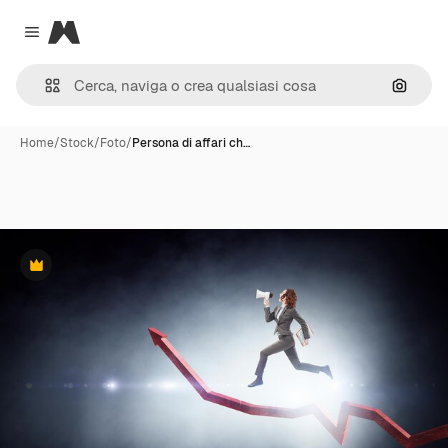
Magnific
Close menu
Cerca 
Home
/
Stock
/
Foto
/
Persona di affari ch…
Premium