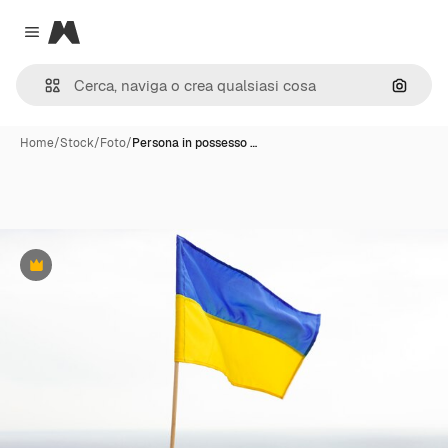
Magnific
Close menu
Cerca 
Home
/
Stock
/
Foto
/
Persona in possesso …
Premium