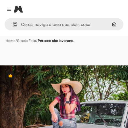
Magnific
Close menu
Cerca 
Home
/
Stock
/
Foto
/
Persone che lavorano…
Premium