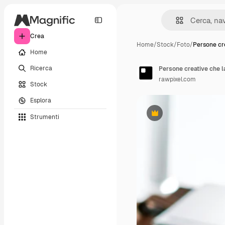
Crea
Home
/
Stock
/
Foto
/
Persone cr
Home
Ricerca
Persone creative che la
rawpixel.com
Stock
Esplora
Strumenti
Premium