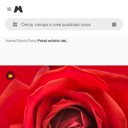
Magnific
Close menu
Cerca 
Home
/
Stock
/
Foto
/
Petali artistici del…
Premium