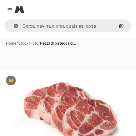
Magnific
Close menu
Cerca 
Home
/
Stock
/
Foto
/
Pezzi di bistecca di…
Premium