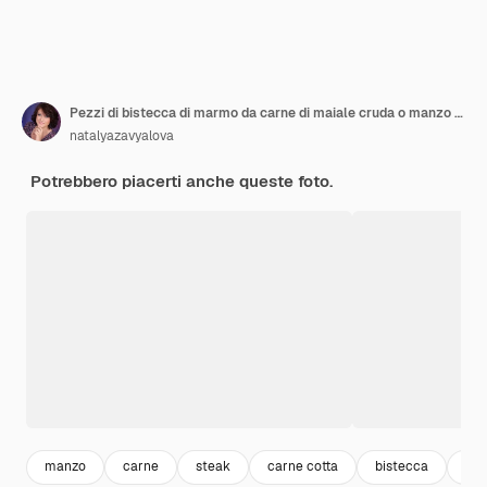
Pezzi di bistecca di marmo da carne di maiale cruda o manzo su sfondo bianco
natalyazavyalova
Potrebbero piacerti anche queste foto.
manzo
carne
steak
carne cotta
bistecca
coo