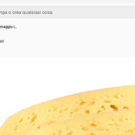
rmaggio i…
ati