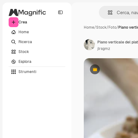
Crea
Home
/
Stock
/
Foto
/
Piano verti
Home
Ricerca
Piano verticale del pia
jlrsgmz
Stock
Esplora
Strumenti
Premium